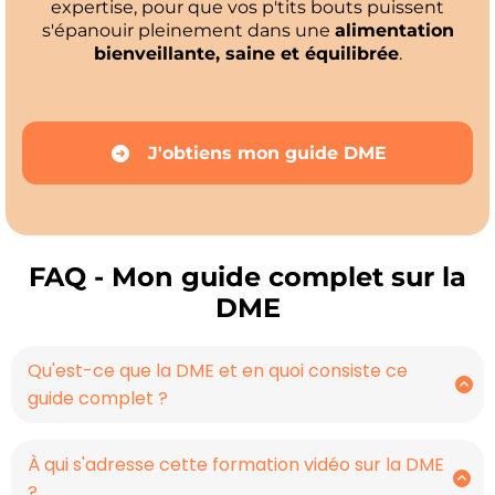
expertise, pour que vos p'tits bouts puissent
s'épanouir pleinement dans une
alimentation
bienveillante, saine et équilibrée
.
J'obtiens mon guide DME
FAQ - Mon guide complet sur la
DME
Qu'est-ce que la DME et en quoi consiste ce
guide complet ?
La DME, ou Diversification Menée par l'Enfant, est
une approche de l'alimentation infantile qui
À qui s'adresse cette formation vidéo sur la DME
encourage les bébés à explorer et à manger en
?
autonomie dès le début de leur diversification